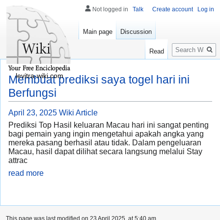
Not logged in
Talk
Create account
Log in
Main page
Discussion
Search
Read
levitra-wiki.com
Membuat prediksi saya togel hari ini
Berfungsi
April 23, 2025
Wiki Article
Prediksi Top Hasil keluaran Macau hari ini sangat penting
bagi pemain yang ingin mengetahui apakah angka yang
mereka pasang berhasil atau tidak. Dalam pengeluaran
Macau, hasil dapat dilihat secara langsung melalui Stay
attrac
read more
This page was last modified on 23 April 2025, at 5:40 am.